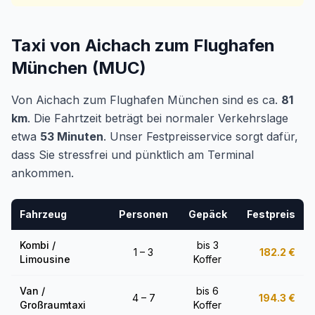
Taxi von Aichach zum Flughafen
München (MUC)
Von Aichach zum Flughafen München sind es ca.
81
km
. Die Fahrtzeit beträgt bei normaler Verkehrslage
etwa
53 Minuten
. Unser Festpreisservice sorgt dafür,
dass Sie stressfrei und pünktlich am Terminal
ankommen.
Fahrzeug
Personen
Gepäck
Festpreis
Kombi /
bis 3
1 – 3
182.2
€
Limousine
Koffer
Van /
bis 6
4 – 7
194.3
€
Großraumtaxi
Koffer