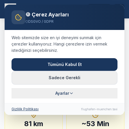
TR
🍪 Çerez Ayarları
DSGVO / GDPR
Home
Blog
Taxi
Aichach
München Airport
Web sitemizde size en iyi deneyimi sunmak için
🇩🇪
Deutschland
·
Landkreis Aichach-Friedberg
çerezler kullanıyoruz. Hangi çerezlere izin vermek
istediğinizi seçebilirsiniz.
Taxi
Aichach
→
Flughafen
München
:
Festpreis,
Tümünü Kabul Et
Fahrtdauer & Tipps
Sadece Gerekli
81 km · ca. 53 Min. · Festpreis ab
182.2
€
Ayarlar
Gizlilik Politikası
flughafen-muenchen.taxi
81
km
~
53
Min