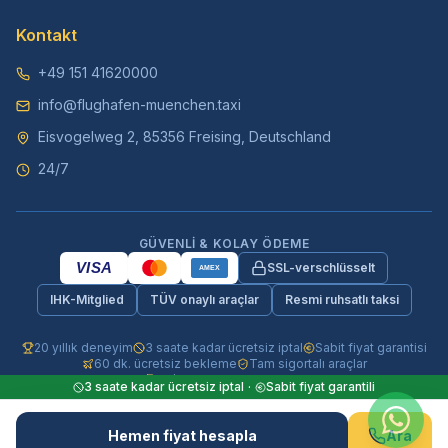
Kontakt
+49 151 41620000
info@flughafen-muenchen.taxi
Eisvogelweg 2, 85356 Freising, Deutschland
24/7
GÜVENLI & KOLAY ÖDEME
VISA
SSL-verschlüsselt
AMEX
IHK-Mitglied
TÜV onaylı araçlar
Resmi ruhsatlı taksi
20 yıllık deneyim
3 saate kadar ücretsiz iptal
Sabit fiyat garantisi
60 dk. ücretsiz bekleme
Tam sigortalı araçlar
24/7 telefon & WhatsApp
3 saate kadar ücretsiz iptal
·
Sabit fiyat garantili
© 2026 Flughafen-Muenchen.TAXI. Tüm hakları saklıdır.
Hemen fiyat hesapla
Ara