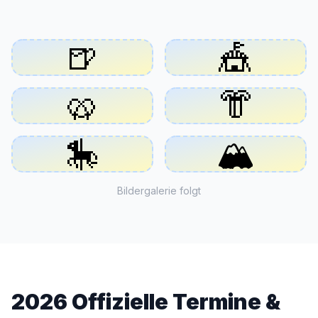
🍺
🎪
🥨
👘
🎠
🏔️
Bildergalerie folgt
2026 Offizielle Termine &