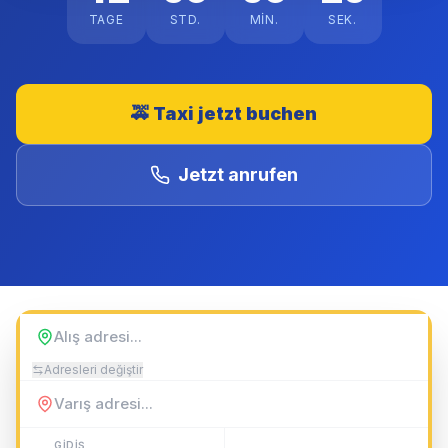
TAGE
STD.
MIN.
SEK.
🚕
Taxi jetzt buchen
Jetzt anrufen
Adresleri değiştir
GIDIŞ