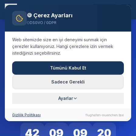
TR
🍪 Çerez Ayarları
DSGVO / GDPR
🍺
19. SEPTEMBER – 4. OKTOBER 2026
Web sitemizde size en iyi deneyimi sunmak için
çerezler kullanıyoruz. Hangi çerezlere izin vermek
Oktoberfest
istediğinizi seçebilirsiniz.
Tümünü Kabul Et
2026 München
Sadece Gerekli
Das größte Volksfest der Welt
Ayarlar
🍺 Countdown zum Oktoberfest 2026
Gizlilik Politikası
flughafen-muenchen.taxi
42
09
09
20