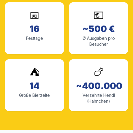
📅
💶
16
~500 €
Festtage
Ø Ausgaben pro
Besucher
⛺
🍗
14
~400.000
Große Bierzelte
Verzehrte Hendl
(Hähnchen)