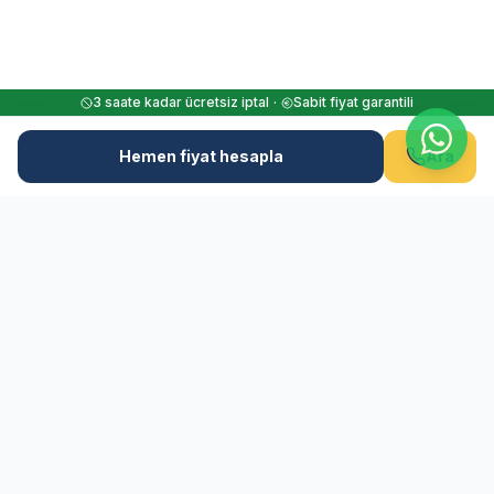
3 saate kadar ücretsiz iptal
·
Sabit fiyat garantili
Hemen fiyat hesapla
Ara
M
Flughafen-Muenchen.TAXI
Güvenilir havalimanı transferiniz