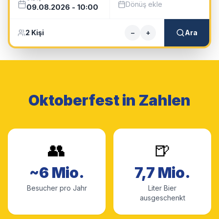
Dönüş ekle
09.08.2026
-
10:00
2
Kişi
−
+
Ara
Oktoberfest in Zahlen
👥
🍺
~6 Mio.
7,7 Mio.
Besucher pro Jahr
Liter Bier
ausgeschenkt