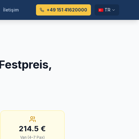
İletişim
+49 151 41620000
TR
Festpreis,
214.5
€
Van (4–7 Pax)