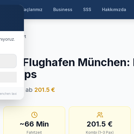
ayfa
Araçlarımız
Business
SSS
Hakkımızda
chen Airport
nıyoruz.
tting
ng
→
Flughafen München
:
& Tipps
Festpreis ab
201.5
€
enchen.taxi
~
66
Min
201.5
€
Fahrtzeit
Kombi (1–3 Pax)