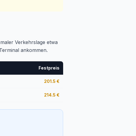
ormaler Verkehrslage etwa
am Terminal ankommen.
Festpreis
201.5
€
214.5
€