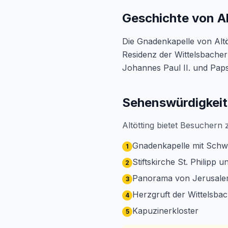
Geschichte von Al
Die Gnadenkapelle von Alt
Residenz der Wittelsbacher
Johannes Paul II. und Paps
Sehenswürdigkeite
Altötting bietet Besuchern
Gnadenkapelle mit Sch
1
Stiftskirche St. Philipp 
2
Panorama von Jerusal
3
Herzgruft der Wittelsba
4
Kapuzinerkloster
5