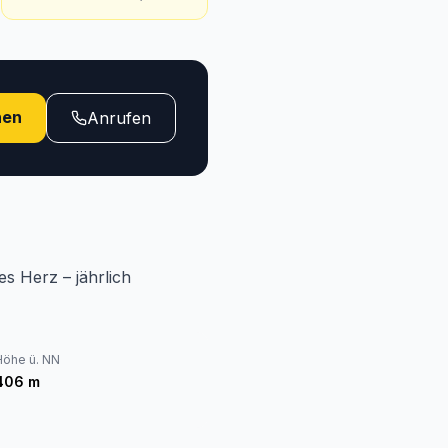
hen
Anrufen
es Herz – jährlich
Höhe ü. NN
406
m