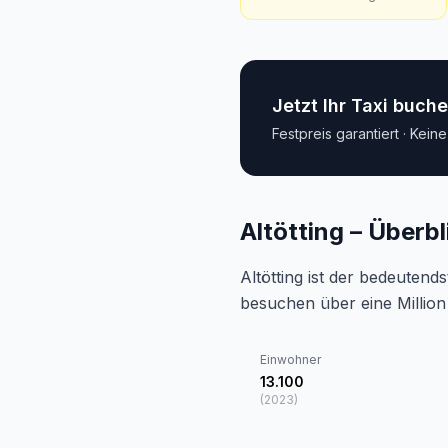
Jetzt Ihr Taxi buch
Festpreis garantiert · Kein
Altötting – Überbl
Altötting ist der bedeutend
besuchen über eine Million
Einwohner
13.100
(
2023
)