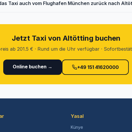
das Taxi auch vom Flughafen München zurück nach Altöt
Jetzt Taxi von Altötting buchen
reis ab 201.5 € · Rund um die Uhr verfügbar · Sofortbestä
Online buchen →
+49 151 41620000
ar
Yasal
Künye