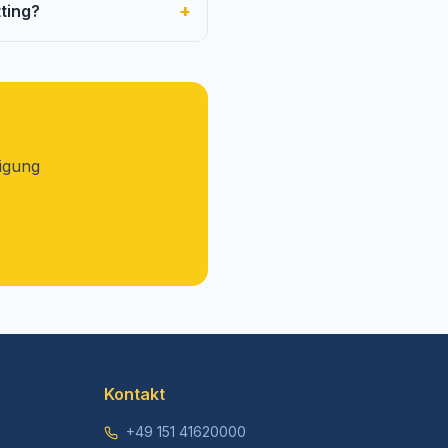
+
ting?
tigung
Kontakt
+49 151 41620000