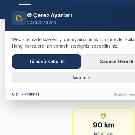
Flughafen-muenchen.
TAXI
Ana S
🍪 Çerez Ayarları
DSGVO / GDPR
Home
Blog
Taxi
Altötting
Mün
Web sitemizde size en iyi deneyimi sunmak için çerezler kulla
Hangi çerezlere izin vermek istediğinizi seçebilirsiniz.
🇩🇪
Deutschland
·
Landkreis Altö
Taxi
Altötti
Tümünü Kabul Et
Sadece Gerekli
Fahrtdauer 
Ayarlar
90 km · ca. 66 Min. · 
Gizlilik Politikası
flughafen-mu
90
km
Entfernung