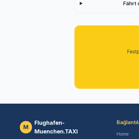
Fährt 
Festp
Bağlantıl
Flughafen-
M
Muenchen.TAXI
Home