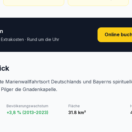
en
Online buc
e Extrakosten · Rund um die Uhr
ick
ste Marienwallfahrtsort Deutschlands und Bayerns spirituell
 Pilger die Gnadenkapelle.
Bevölkerungswachstum
Fläche
+3,8 % (2013–2023)
31.8
km²