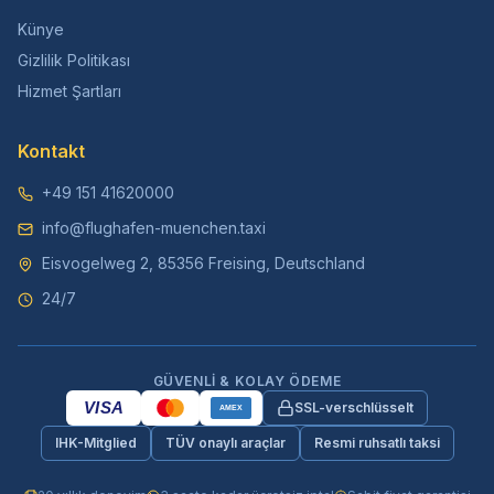
Künye
Gizlilik Politikası
Hizmet Şartları
Kontakt
+49 151 41620000
info@flughafen-muenchen.taxi
Eisvogelweg 2, 85356 Freising, Deutschland
24/7
GÜVENLI & KOLAY ÖDEME
VISA
SSL-verschlüsselt
AMEX
IHK-Mitglied
TÜV onaylı araçlar
Resmi ruhsatlı taksi