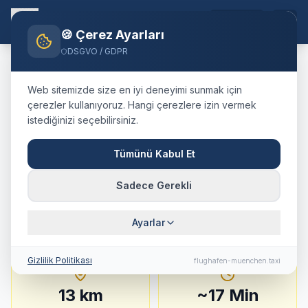
TR
🍪 Çerez Ayarları
DSGVO / GDPR
Home
Blog
Taxi
Freising
München Airport
Web sitemizde size en iyi deneyimi sunmak için
🇩🇪
Deutschland
·
Landkreis Freising
çerezler kullanıyoruz. Hangi çerezlere izin vermek
istediğinizi seçebilirsiniz.
Taxi
Freising
→
Flughafen
München
:
Festpreis,
Tümünü Kabul Et
Fahrtdauer & Tipps
Sadece Gerekli
13 km · ca. 17 Min. · Festpreis ab
37.5
€
Ayarlar
Gizlilik Politikası
flughafen-muenchen.taxi
13
km
~
17
Min