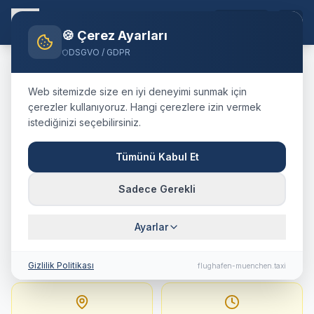
TR
🍪 Çerez Ayarları
DSGVO / GDPR
Home
Blog
Taxi
Hallstatt
München Airport
Web sitemizde size en iyi deneyimi sunmak için
🇦🇹
Österreich
·
Bezirk Gmunden, Oberösterreich
çerezler kullanıyoruz. Hangi çerezlere izin vermek
istediğinizi seçebilirsiniz.
Taxi
Hallstatt
→
Flughafen
München
:
Festpreis,
Tümünü Kabul Et
Fahrtdauer & Tipps
Sadece Gerekli
245 km · ca. 169 Min. · Festpreis ab
534.8
Ayarlar
€
Gizlilik Politikası
flughafen-muenchen.taxi