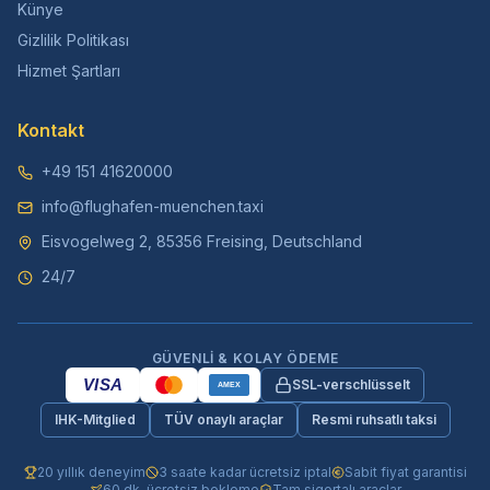
Künye
Gizlilik Politikası
Hizmet Şartları
Kontakt
+49 151 41620000
info@flughafen-muenchen.taxi
Eisvogelweg 2, 85356 Freising, Deutschland
24/7
GÜVENLI & KOLAY ÖDEME
VISA
SSL-verschlüsselt
AMEX
IHK-Mitglied
TÜV onaylı araçlar
Resmi ruhsatlı taksi
20 yıllık deneyim
3 saate kadar ücretsiz iptal
Sabit fiyat garantisi
60 dk. ücretsiz bekleme
Tam sigortalı araçlar