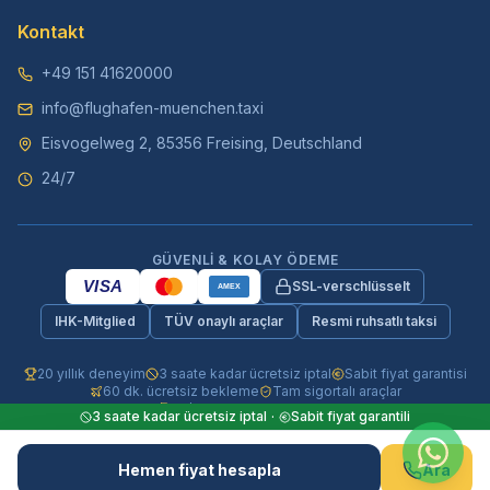
Kontakt
+49 151 41620000
info@flughafen-muenchen.taxi
Eisvogelweg 2, 85356 Freising, Deutschland
24/7
GÜVENLI & KOLAY ÖDEME
VISA
SSL-verschlüsselt
AMEX
IHK-Mitglied
TÜV onaylı araçlar
Resmi ruhsatlı taksi
20 yıllık deneyim
3 saate kadar ücretsiz iptal
Sabit fiyat garantisi
60 dk. ücretsiz bekleme
Tam sigortalı araçlar
24/7 telefon & WhatsApp
3 saate kadar ücretsiz iptal
·
Sabit fiyat garantili
© 2026 Flughafen-Muenchen.TAXI. Tüm hakları saklıdır.
Hemen fiyat hesapla
Ara