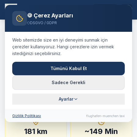
TR
🍪 Çerez Ayarları
DSGVO / GDPR
Home
Blog
Taxi
Imst
München Airport
Web sitemizde size en iyi deneyimi sunmak için
🇦🇹
Österreich
·
Bezirk Imst, Tirol
çerezler kullanıyoruz. Hangi çerezlere izin vermek
istediğinizi seçebilirsiniz.
Taxi
Imst
→
Flughafen
München
:
Festpreis,
Tümünü Kabul Et
Fahrtdauer & Tipps
Sadece Gerekli
181 km · ca. 149 Min. · Festpreis ab
397.2
€
Ayarlar
Gizlilik Politikası
flughafen-muenchen.taxi
181
km
~
149
Min