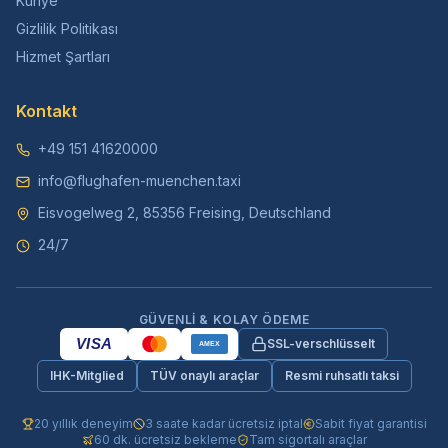
Künye
Gizlilik Politikası
Hizmet Şartları
Kontakt
+49 151 41620000
info@flughafen-muenchen.taxi
Eisvogelweg 2, 85356 Freising, Deutschland
24/7
GÜVENLI & KOLAY ÖDEME
VISA
SSL-verschlüsselt
AMEX
IHK-Mitglied
TÜV onaylı araçlar
Resmi ruhsatlı taksi
20 yıllık deneyim
3 saate kadar ücretsiz iptal
Sabit fiyat garantisi
60 dk. ücretsiz bekleme
Tam sigortalı araçlar