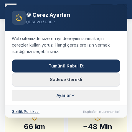
TR
🍪 Çerez Ayarları
DSGVO / GDPR
Home
Blog
Taxi
Starnberg
München Airport
Web sitemizde size en iyi deneyimi sunmak için
🇩🇪
Deutschland
·
Landkreis Starnberg
çerezler kullanıyoruz. Hangi çerezlere izin vermek
istediğinizi seçebilirsiniz.
Taxi
Starnberg
→
Flughafen
München
:
Festpreis,
Tümünü Kabul Et
Fahrtdauer & Tipps
Sadece Gerekli
66 km · ca. 48 Min. · Festpreis ab
149.9
€
Ayarlar
Gizlilik Politikası
flughafen-muenchen.taxi
66
km
~
48
Min