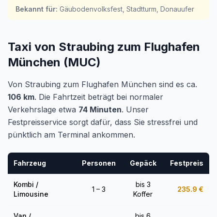
Bekannt für
:
Gäubodenvolksfest, Stadtturm, Donauufer
Taxi von Straubing zum Flughafen
München (MUC)
Von Straubing zum Flughafen München sind es ca.
106 km
. Die Fahrtzeit beträgt bei normaler
Verkehrslage etwa
74 Minuten
. Unser
Festpreisservice sorgt dafür, dass Sie stressfrei und
pünktlich am Terminal ankommen.
Fahrzeug
Personen
Gepäck
Festpreis
Kombi /
bis 3
1 – 3
235.9
€
Limousine
Koffer
Van /
bis 6