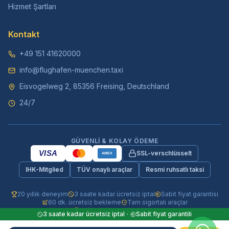
Hizmet Şartları
Kontakt
+49 151 41620000
info@flughafen-muenchen.taxi
Eisvogelweg 2, 85356 Freising, Deutschland
24/7
GÜVENLI & KOLAY ÖDEME
VISA
SSL-verschlüsselt
AMEX
IHK-Mitglied
TÜV onaylı araçlar
Resmi ruhsatlı taksi
20 yıllık deneyim
3 saate kadar ücretsiz iptal
Sabit fiyat garantisi
60 dk. ücretsiz bekleme
Tam sigortalı araçlar
24/7 telefon & WhatsApp
3 saate kadar ücretsiz iptal
·
Sabit fiyat garantili
© 2026 Flughafen-Muenchen.TAXI. Tüm hakları saklıdır.