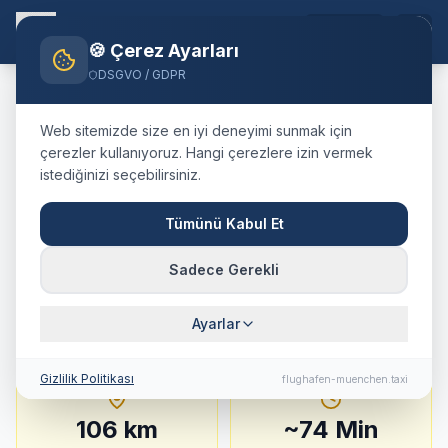
TR
🍪 Çerez Ayarları
DSGVO / GDPR
Home
Blog
Taxi
Straubing
München Airport
Web sitemizde size en iyi deneyimi sunmak için
🇩🇪
Deutschland
·
kreisfreie Stadt
çerezler kullanıyoruz. Hangi çerezlere izin vermek
istediğinizi seçebilirsiniz.
Taxi
Straubing
→
Flughafen
München
:
Festpreis,
Tümünü Kabul Et
Fahrtdauer & Tipps
Sadece Gerekli
106 km · ca. 74 Min. · Festpreis ab
235.9
€
Ayarlar
Gizlilik Politikası
flughafen-muenchen.taxi
106
km
~
74
Min