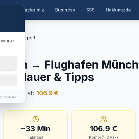
ayfa
Araçlarımız
Business
SSS
Hakkımızda
n
München Airport
nıyoruz.
ersberg
etten
→
Flughafen Münc
Fahrtdauer & Tipps
Festpreis ab
106.9
€
enchen.taxi
~
33
Min
106.9
€
Fahrtzeit
Kombi (1–3 Pax)