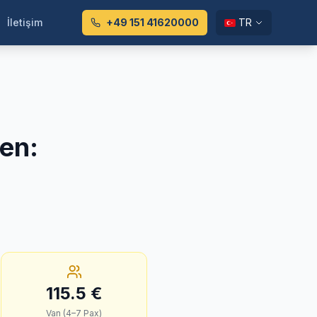
İletişim
+49 151 41620000
TR
hen
:
115.5
€
Van (4–7 Pax)