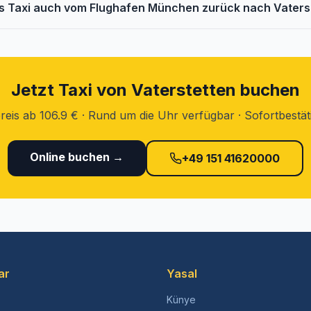
as Taxi auch vom Flughafen München zurück nach Vaters
Jetzt Taxi von Vaterstetten buchen
reis ab 106.9 € · Rund um die Uhr verfügbar · Sofortbestä
Online buchen →
+49 151 41620000
ar
Yasal
Künye