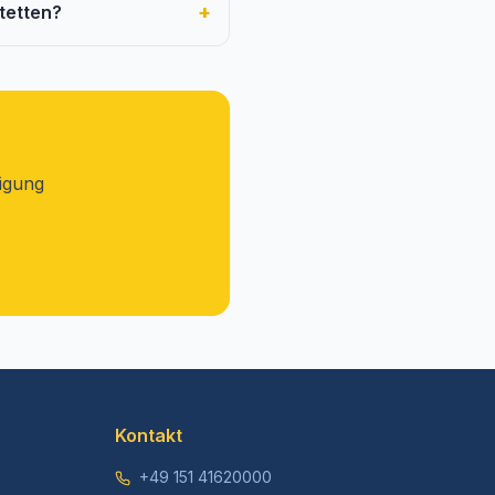
+
tetten?
tigung
Kontakt
+49 151 41620000