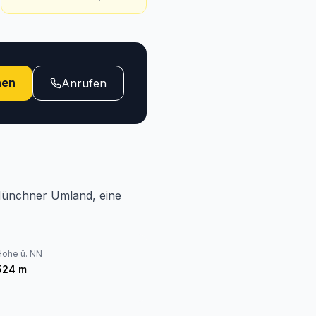
hen
Anrufen
 Münchner Umland, eine
Höhe ü. NN
524
m