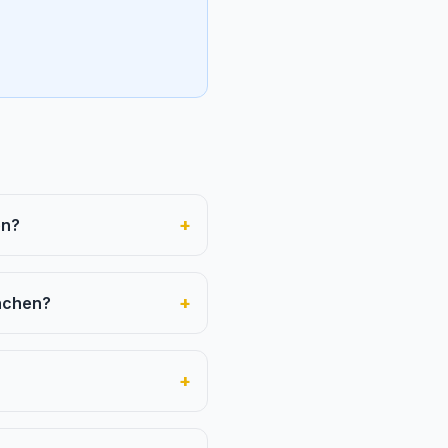
+
en?
+
ünchen?
+