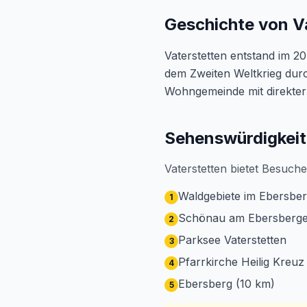
Geschichte von V
Vaterstetten entstand im 
dem Zweiten Weltkrieg durc
Wohngemeinde mit direkte
Sehenswürdigkeit
Vaterstetten bietet Besuch
Waldgebiete im Ebersber
1
Schönau am Ebersberge
2
Parksee Vaterstetten
3
Pfarrkirche Heilig Kreuz
4
Ebersberg (10 km)
5