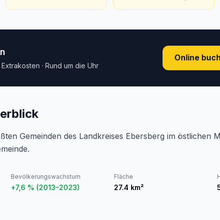
en
Online buc
e Extrakosten · Rund um die Uhr
erblick
größten Gemeinden des Landkreises Ebersberg im östlichen
emeinde.
Bevölkerungswachstum
Fläche
+7,6 % (2013–2023)
27.4
km²