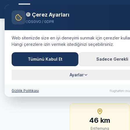
Flughafen-muenchen.
TAXI
Ana S
🍪 Çerez Ayarları
DSGVO / GDPR
Home
Blog
Taxi
Vaterstette
Web sitemizde size en iyi deneyimi sunmak için çerezler kulla
Hangi çerezlere izin vermek istediğinizi seçebilirsiniz.
🇩🇪
Deutschland
·
Landkreis Eb
Taxi
Vaterst
Tümünü Kabul Et
Sadece Gerekli
Festpreis, 
Ayarlar
46 km · ca. 33 Min. · 
Gizlilik Politikası
flughafen-mu
46
km
Entfernung