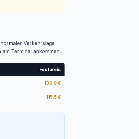
ei normaler Verkehrslage
lich am Terminal ankommen.
Festpreis
106.9
€
115.5
€