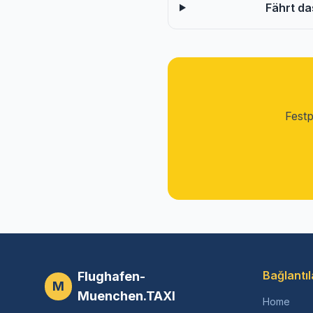
Fährt d
Festp
Bağlantıl
Flughafen-
M
Muenchen.TAXI
Home