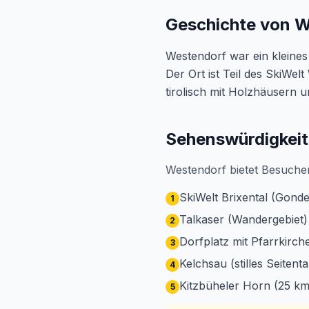
Geschichte von 
Westendorf war ein kleines
Der Ort ist Teil des SkiWel
tirolisch mit Holzhäusern u
Sehenswürdigkeit
Westendorf bietet Besucher
SkiWelt Brixental (Gond
1
Talkaser (Wandergebiet)
2
Dorfplatz mit Pfarrkirch
3
Kelchsau (stilles Seitenta
4
Kitzbüheler Horn (25 km
5