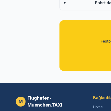
Fährt d
Festp
Bağlantıl
Flughafen-
M
Muenchen.TAXI
Home