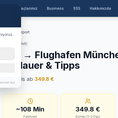
ayfa
Araçlarımız
Business
SSS
Hakkımızda
München Airport
nıyoruz.
, Tirol (SkiWelt)
dorf
→
Flughafen Münch
Fahrtdauer & Tipps
· Festpreis ab
349.8
€
enchen.taxi
~
108
Min
349.8
€
Fahrtzeit
Kombi (1–3 Pax)