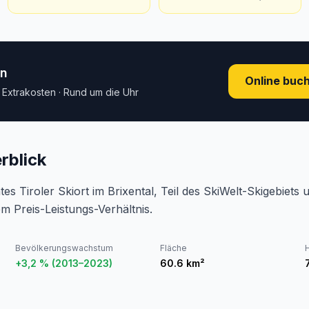
en
Online buc
e Extrakosten · Rund um die Uhr
rblick
es Tiroler Skiort im Brixental, Teil des SkiWelt-Skigebiets 
em Preis-Leistungs-Verhältnis.
Bevölkerungswachstum
Fläche
+3,2 % (2013–2023)
60.6
km²