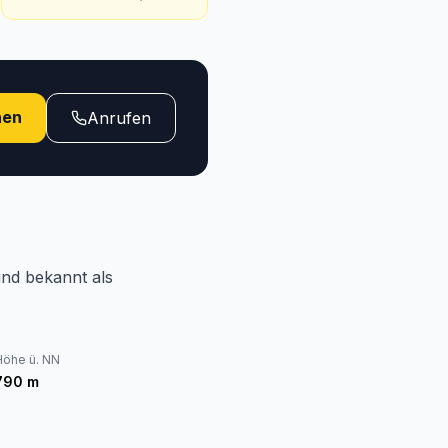
hen
Anrufen
und bekannt als
Höhe ü. NN
790
m