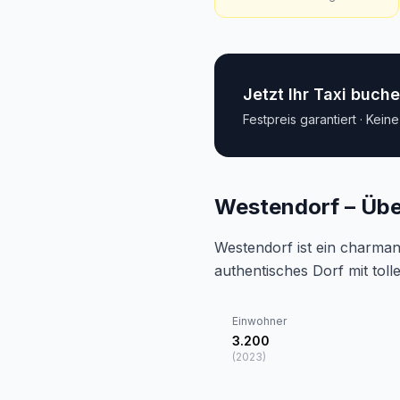
Jetzt Ihr Taxi buch
Festpreis garantiert · Kein
Westendorf – Übe
Westendorf ist ein charmant
authentisches Dorf mit toll
Einwohner
3.200
(
2023
)