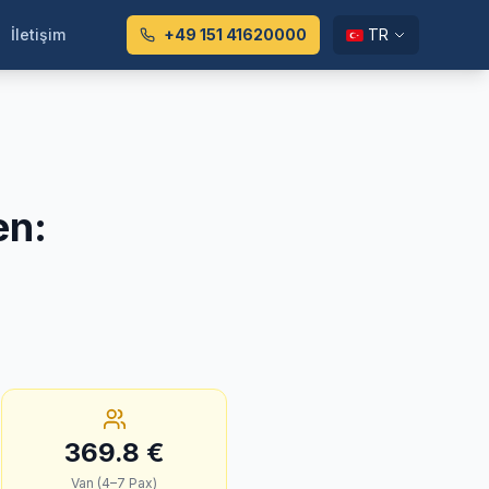
İletişim
+49 151 41620000
TR
en
:
369.8
€
Van (4–7 Pax)