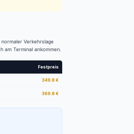
ei normaler Verkehrslage
tlich am Terminal ankommen.
Festpreis
349.8
€
369.8
€