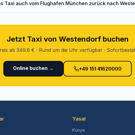
as Taxi auch vom Flughafen München zurück nach West
Jetzt Taxi von Westendorf buchen
reis ab 349.8 € · Rund um die Uhr verfügbar · Sofortbestä
Online buchen →
+49 151 41620000
ar
Yasal
Künye