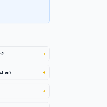
+
n?
+
nchen?
+