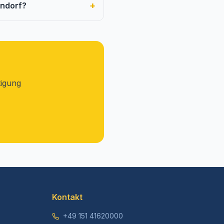
+
endorf?
tigung
Kontakt
+49 151 41620000