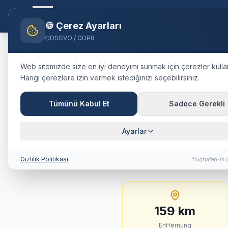
Flughafen-muenchen.
TAXI
Ana S
🍪 Çerez Ayarları
DSGVO / GDPR
Home
Blog
Taxi
Westendorf
Web sitemizde size en iyi deneyimi sunmak için çerezler kulla
Hangi çerezlere izin vermek istediğinizi seçebilirsiniz.
🇦🇹
Österreich
·
Bezirk Kitzbühel
Taxi
Westen
Tümünü Kabul Et
Sadece Gerekli
Festpreis, 
Ayarlar
159 km · ca. 108 Min. 
Gizlilik Politikası
flughafen-mu
159
km
Entfernung