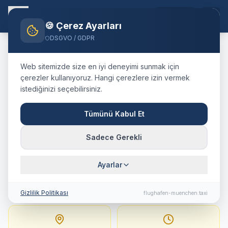
TR
🍪 Çerez Ayarları
DSGVO / GDPR
Home
Blog
Taxi
Davos
München Airport
Web sitemizde size en iyi deneyimi sunmak için
🇨🇭
Schweiz
·
Kanton Graubünden
çerezler kullanıyoruz. Hangi çerezlere izin vermek
istediğinizi seçebilirsiniz.
Taxi
Davos
→
Flughafen
München
:
Festpreis,
Tümünü Kabul Et
Fahrtdauer & Tipps
Sadece Gerekli
333 km · ca. 215 Min. · Festpreis ab
723.9
Ayarlar
€
Gizlilik Politikası
flughafen-muenchen.taxi