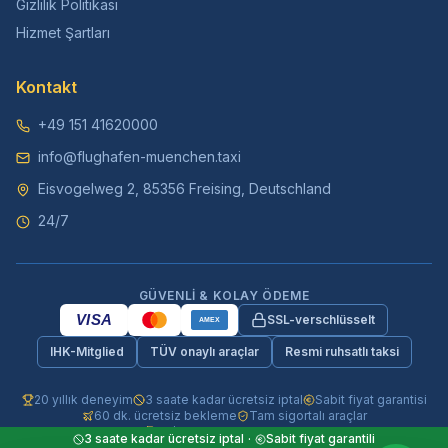
Gizlilik Politikası
Hizmet Şartları
Kontakt
+49 151 41620000
info@flughafen-muenchen.taxi
Eisvogelweg 2, 85356 Freising, Deutschland
24/7
GÜVENLI & KOLAY ÖDEME
VISA
SSL-verschlüsselt
AMEX
IHK-Mitglied
TÜV onaylı araçlar
Resmi ruhsatlı taksi
20 yıllık deneyim
3 saate kadar ücretsiz iptal
Sabit fiyat garantisi
60 dk. ücretsiz bekleme
Tam sigortalı araçlar
24/7 telefon & WhatsApp
3 saate kadar ücretsiz iptal
·
Sabit fiyat garantili