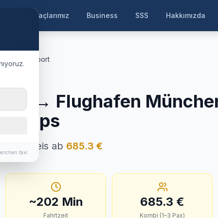
ayfa
Araçlarımız
Business
SSS
Hakkımızda
ünchen Airport
nıyoruz.
thur
→
Flughafen Münche
& Tipps
· Festpreis ab
685.3
€
enchen.taxi
~
202
Min
685.3
€
Fahrtzeit
Kombi (1–3 Pax)