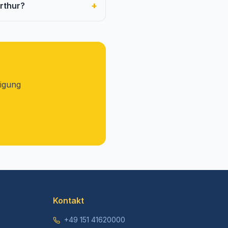
+
rthur?
tigung
Kontakt
+49 151 41620000