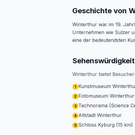
Geschichte von W
Winterthur war im 19. Jah
Unternehmen wie Sulzer und
eine der bedeutendsten K
Sehenswürdigkeit
Winterthur bietet Besucher
Kunstmuseum Winterthu
1
Fotomuseum Winterthur
2
Technorama (Science Ce
3
Altstadt Winterthur
4
Schloss Kyburg (15 km)
5