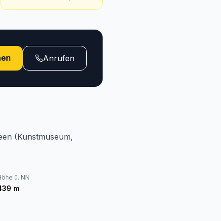
hen
Anrufen
useen (Kunstmuseum,
Höhe ü. NN
439
m