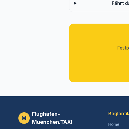
Fährt d
Festp
Bağlantıl
Flughafen-
M
Muenchen.TAXI
Home