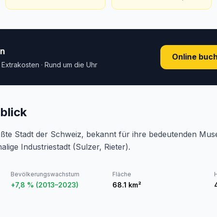
en
Online buc
e Extrakosten · Rund um die Uhr
blick
größte Stadt der Schweiz, bekannt für ihre bedeutenden M
ge Industriestadt (Sulzer, Rieter).
Bevölkerungswachstum
Fläche
+7,8 % (2013–2023)
68.1
km²