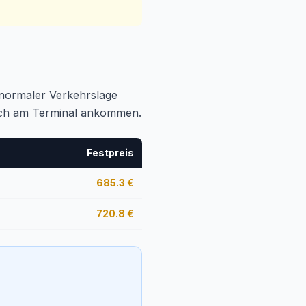
i normaler Verkehrslage
tlich am Terminal ankommen.
Festpreis
685.3
€
720.8
€