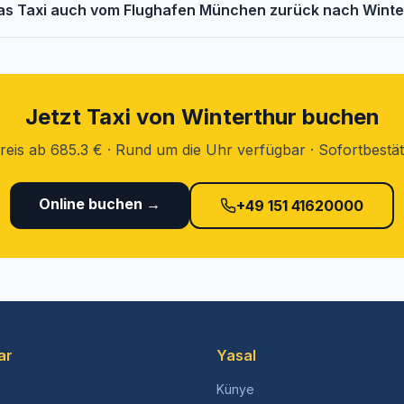
as Taxi auch vom Flughafen München zurück nach Winte
Jetzt Taxi von Winterthur buchen
reis ab 685.3 € · Rund um die Uhr verfügbar · Sofortbestä
Online buchen →
+49 151 41620000
ar
Yasal
Künye