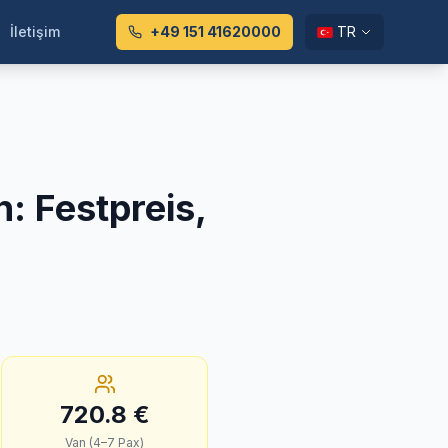
İletişim
+49 151 41620000
TR
n
:
Festpreis,
720.8
€
Van (4–7 Pax)