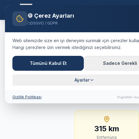
Flughafen-muenchen.
TAXI
Ana S
🍪 Çerez Ayarları
DSGVO / GDPR
Home
Blog
Taxi
Winterthur
M
Web sitemizde size en iyi deneyimi sunmak için çerezler kulla
Hangi çerezlere izin vermek istediğinizi seçebilirsiniz.
🇨🇭
Schweiz
·
Kanton Zürich
Taxi
Winter
Tümünü Kabul Et
Sadece Gerekli
Fahrtdauer 
Ayarlar
315 km · ca. 202 Min. 
Gizlilik Politikası
flughafen-mu
315
km
Entfernung