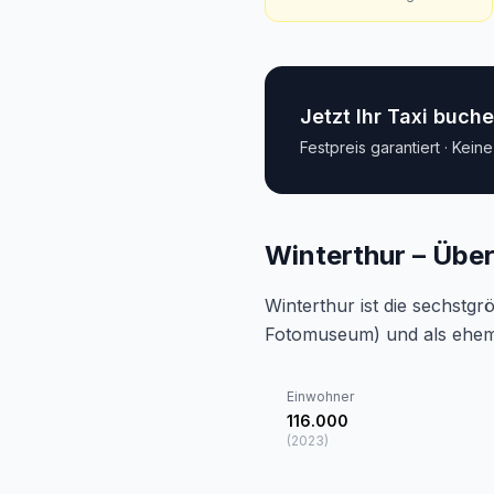
Jetzt Ihr Taxi buch
Festpreis garantiert · Kein
Winterthur – Über
Winterthur ist die sechst
Fotomuseum) und als ehemali
Einwohner
116.000
(
2023
)