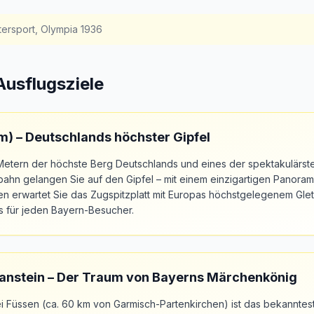
tersport, Olympia 1936
Ausflugsziele
m) – Deutschlands höchster Gipfel
2 Metern der höchste Berg Deutschlands und eines der spektakulärst
ahn gelangen Sie auf den Gipfel – mit einem einzigartigen Panoram
en erwartet Sie das Zugspitzplatt mit Europas höchstgelegenem Glet
s für jeden Bayern-Besucher.
nstein – Der Traum von Bayerns Märchenkönig
 Füssen (ca. 60 km von Garmisch-Partenkirchen) ist das bekanntest