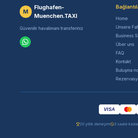
Bağlantıl
Flughafen-
M
Muenchen.TAXI
Home
Unsere Fa
Güvenilir havalimanı transferiniz
Business S
Über uns
FAQ
Kontakt
Buluşma no
Rezervasy
VISA
20 yıllık deneyim
3 saate kadar