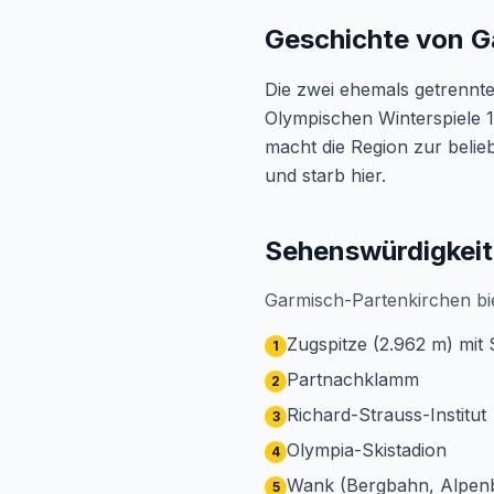
Geschichte von G
Die zwei ehemals getrennt
Olympischen Winterspiele 1
macht die Region zur belie
und starb hier.
Sehenswürdigkeit
Garmisch-Partenkirchen bi
Zugspitze (2.962 m) mit 
1
Partnachklamm
2
Richard-Strauss-Institut
3
Olympia-Skistadion
4
Wank (Bergbahn, Alpenb
5