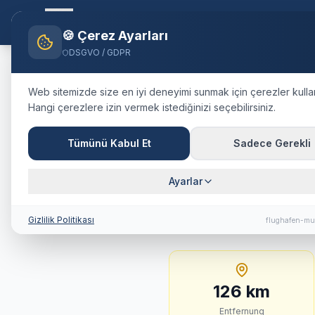
Flughafen-muenchen.
TAXI
Ana S
🍪 Çerez Ayarları
DSGVO / GDPR
Home
Blog
Taxi
Garmisch-Pa
Web sitemizde size en iyi deneyimi sunmak için çerezler kulla
Hangi çerezlere izin vermek istediğinizi seçebilirsiniz.
🇩🇪
Deutschland
·
Landkreis Ga
Taxi
Garmis
Tümünü Kabul Et
Sadece Gerekli
München
:
F
Ayarlar
126 km · ca. 87 Min. ·
Gizlilik Politikası
flughafen-mu
126
km
Entfernung