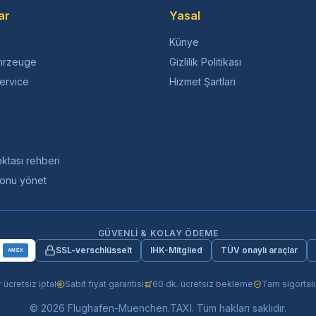
ar
Yasal
Künye
hrzeuge
Gizlilik Politikası
ervice
Hizmet Şartları
ktası rehberi
onu yönet
GÜVENLI & KOLAY ÖDEME
SSL-verschlüsselt
IHK-Mitglied
TÜV onaylı araçlar
AMEX
 ücretsiz iptal
Sabit fiyat garantisi
60 dk. ücretsiz bekleme
Tam sigortalı
© 2026 Flughafen-Muenchen.TAXI. Tüm hakları saklıdır.