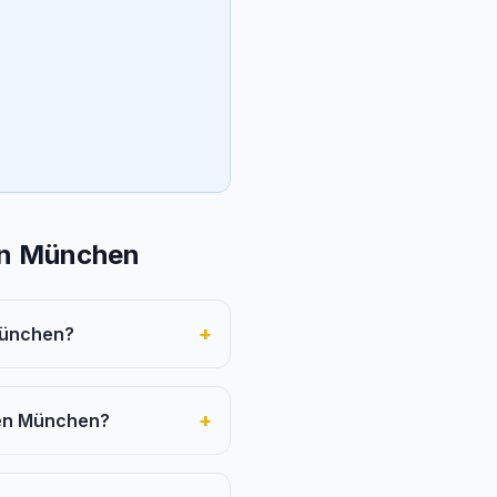
en München
+
München?
+
fen München?