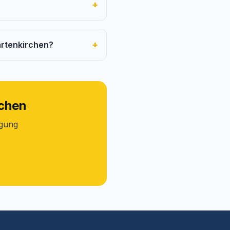
+
+
artenkirchen?
uchen
igung