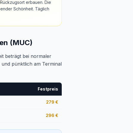
n Rückzugsort erbauen. Die
ender Schönheit. Täglich
hen (MUC)
eit beträgt bei normaler
ei und pünktlich am Terminal
Festpreis
279
€
296
€