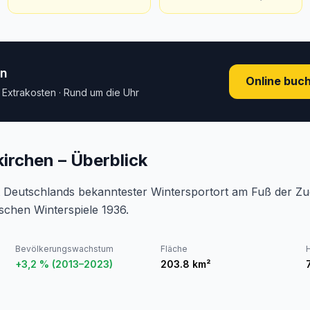
en
Online buc
e Extrakosten · Rund um die Uhr
irchen – Überblick
t Deutschlands bekanntester Wintersportort am Fuß der Zu
schen Winterspiele 1936.
Bevölkerungswachstum
Fläche
+3,2 % (2013–2023)
203.8
km²