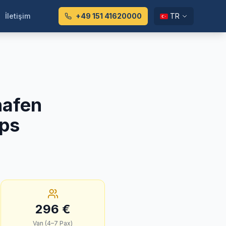
İletişim
+49 151 41620000
TR
hafen
pps
296
€
Van (4–7 Pax)