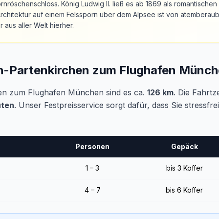
rnröschenschloss. König Ludwig II. ließ es ab 1869 als romantische
chitektur auf einem Felssporn über dem Alpsee ist von atemberaub
us aller Welt hierher.
h-Partenkirchen zum Flughafen Münc
en zum Flughafen München sind es ca.
126 km
. Die Fahrtz
uten
. Unser Festpreisservice sorgt dafür, dass Sie stressfr
Personen
Gepäck
1 – 3
bis 3 Koffer
4 – 7
bis 6 Koffer