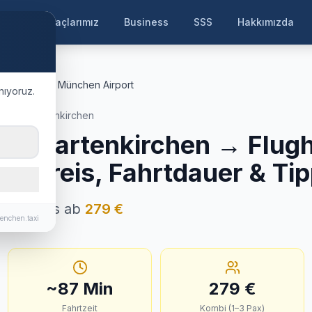
ayfa
Araçlarımız
Business
SSS
Hakkımızda
rtenkirchen
München Airport
nıyoruz.
rmisch-Partenkirchen
ch-Partenkirchen
→
Flug
estpreis, Fahrtdauer & Ti
 Festpreis ab
279
€
enchen.taxi
~
87
Min
279
€
Fahrtzeit
Kombi (1–3 Pax)