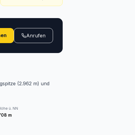
hen
Anrufen
gspitze (2.962 m) und
Höhe ü. NN
708
m