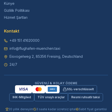
Künye
Gizlilik Politikası
Hizmet Şartları
Kontakt
+49 151 41620000
info@flughafen-muenchen.taxi
Eisvogelweg 2, 85356 Freising, Deutschland
24/7
GÜVENLI & KOLAY ÖDEME
VISA
SSL-verschlüsselt
AMEX
IHK-Mitglied
TÜV onaylı araçlar
Resmi ruhsatlı taksi
20 yıllık deneyim
3 saate kadar ücretsiz iptal
Sabit fiyat garantisi