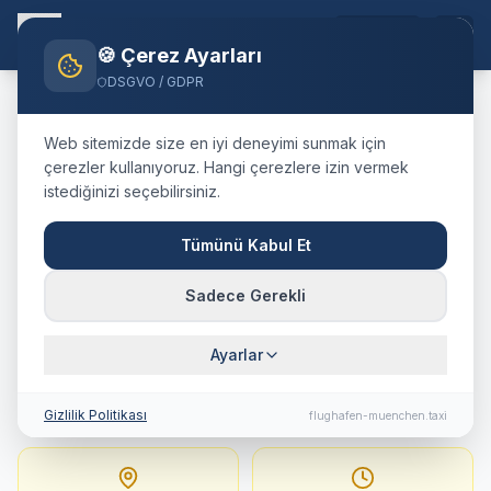
TR
🍪 Çerez Ayarları
DSGVO / GDPR
Home
Blog
Taxi
Mindelheim
München Airport
Web sitemizde size en iyi deneyimi sunmak için
🇩🇪
Deutschland
·
Landkreis Unterallgäu
çerezler kullanıyoruz. Hangi çerezlere izin vermek
istediğinizi seçebilirsiniz.
Taxi
Mindelheim
→
Flughafen München
:
Tümünü Kabul Et
Festpreis, Fahrtdauer &
Sadece Gerekli
Tipps
Ayarlar
120 km · ca. 75 Min. · Festpreis ab
266
€
Gizlilik Politikası
flughafen-muenchen.taxi