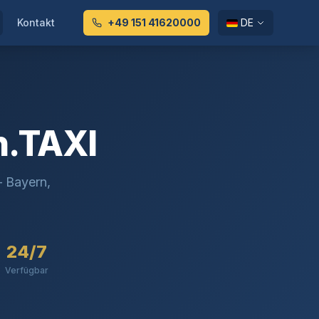
Kontakt
+49 151 41620000
DE
n.TAXI
– Bayern,
24/7
Verfügbar