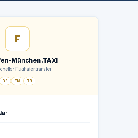
F
fen-München.TAXI
oneller Flughafentransfer
DE
EN
TR
Nar