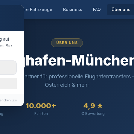
te
Unsere Fahrzeuge
Business
FAQ
Über uns
g auf
ÜBER UNS
es Sie
Flughafen-Münche
rlässiger Partner für professionelle Flughafentransfers 
Österreich & mehr
enchen.taxi
10.000+
4,9 ★
ng
Fahrten
Ø Bewertung