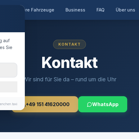
te
Unsere Fahrzeuge
Business
FAQ
Über uns
g auf
KONTAKT
es Sie
Kontakt
Wir sind für Sie da – rund um die Uhr
+49 151 41620000
WhatsApp
enchen.taxi