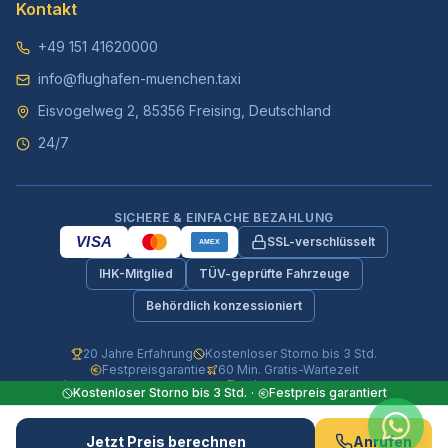
Kontakt
+49 151 41620000
info@flughafen-muenchen.taxi
Eisvogelweg 2, 85356 Freising, Deutschland
24/7
SICHERE & EINFACHE BEZAHLUNG
VISA
SSL-verschlüsselt
AMEX
IHK-Mitglied
TÜV-geprüfte Fahrzeuge
Behördlich konzessioniert
20 Jahre Erfahrung
Kostenloser Storno bis 3 Std.
Festpreisgarantie
60 Min. Gratis-Wartezeit
Vollversicherte Fahrzeuge
24/7 Telefon & WhatsApp
Kostenloser Storno bis 3 Std.
·
Festpreis garantiert
© 2026 Flughafen-Muenchen.TAXI. Alle Rechte vorbehalten.
Jetzt Preis berechnen
Anrufen