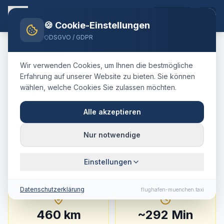
DE
🍪 Cookie-Einstellungen
DSGVO / GDPR
Home
Blog
Taxi
Bern
München Airport
Wir verwenden Cookies, um Ihnen die bestmögliche
🇨🇭
Schweiz
·
Kanton Bern
Erfahrung auf unserer Website zu bieten. Sie können
wählen, welche Cookies Sie zulassen möchten.
Taxi
Bern
→
Flughafen
München
:
Festpreis,
Alle akzeptieren
Fahrtdauer & Tipps
Nur notwendige
460 km · ca. 292 Min. · Festpreis ab
997
€
Einstellungen
Datenschutzerklärung
flughafen-muenchen.taxi
460
km
~
292
Min