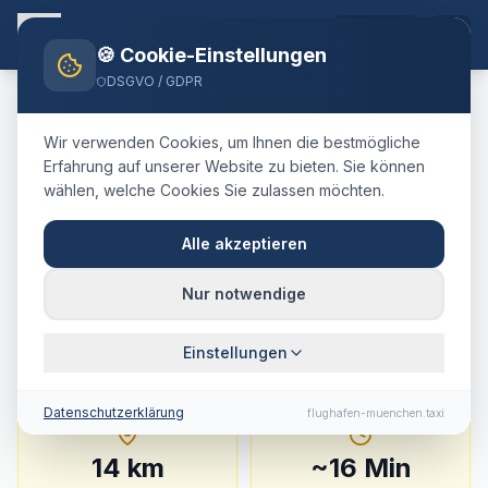
DE
🍪 Cookie-Einstellungen
DSGVO / GDPR
Home
Blog
Taxi
Erding
München Airport
Wir verwenden Cookies, um Ihnen die bestmögliche
🇩🇪
Deutschland
·
Landkreis Erding
Erfahrung auf unserer Website zu bieten. Sie können
wählen, welche Cookies Sie zulassen möchten.
Taxi
Erding
→
Flughafen
München
:
Festpreis,
Alle akzeptieren
Fahrtdauer & Tipps
Nur notwendige
14 km · ca. 16 Min. · Festpreis ab
38.1
€
Einstellungen
Datenschutzerklärung
flughafen-muenchen.taxi
14
km
~
16
Min