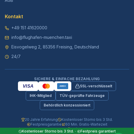
AGB
Kontakt
+49 151 41620000
info@flughafen-muenchen.taxi
Eisvogelweg 2, 85356 Freising, Deutschland
24/7
SICHERE & EINFACHE BEZAHLUNG
VISA
SSL-verschlüsselt
AMEX
IHK-Mitglied
TÜV-geprüfte Fahrzeuge
Behördlich konzessioniert
20 Jahre Erfahrung
Kostenloser Storno bis 3 Std.
Festpreisgarantie
60 Min. Gratis-Wartezeit
Vollversicherte Fahrzeuge
24/7 Telefon & WhatsApp
Kostenloser Storno bis 3 Std.
·
Festpreis garantiert