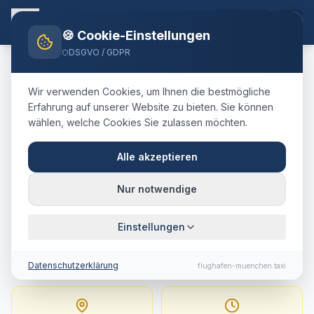
DE
🍪 Cookie-Einstellungen
DSGVO / GDPR
Home
Blog
Taxi
Fürstenfeldbruck
München Airport
Wir verwenden Cookies, um Ihnen die bestmögliche
🇩🇪
Deutschland
·
Landkreis Fürstenfeldbruck
Erfahrung auf unserer Website zu bieten. Sie können
wählen, welche Cookies Sie zulassen möchten.
Taxi
Fürstenfeldbruck
→
Flughafen München
:
Alle akzeptieren
Festpreis, Fahrtdauer &
Nur notwendige
Tipps
Einstellungen
56 km · ca. 40 Min. · Festpreis ab
128.4
€
Datenschutzerklärung
flughafen-muenchen.taxi