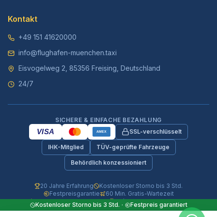
Kontakt
+49 151 41620000
info@flughafen-muenchen.taxi
Eisvogelweg 2, 85356 Freising, Deutschland
24/7
SICHERE & EINFACHE BEZAHLUNG
VISA
SSL-verschlüsselt
AMEX
IHK-Mitglied
TÜV-geprüfte Fahrzeuge
Behördlich konzessioniert
20 Jahre Erfahrung
Kostenloser Storno bis 3 Std.
Festpreisgarantie
60 Min. Gratis-Wartezeit
Vollversicherte Fahrzeuge
24/7 Telefon & WhatsApp
Kostenloser Storno bis 3 Std.
·
Festpreis garantiert