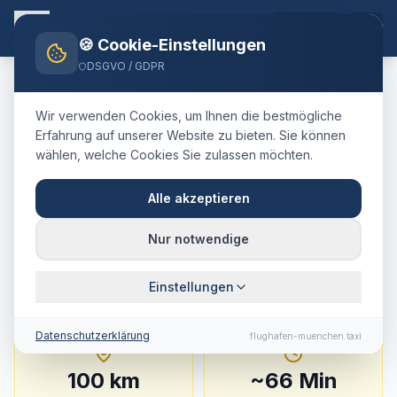
DE
🍪 Cookie-Einstellungen
DSGVO / GDPR
Home
Blog
Taxi
Kelheim
München Airport
Wir verwenden Cookies, um Ihnen die bestmögliche
🇩🇪
Deutschland
·
Landkreis Kelheim
Erfahrung auf unserer Website zu bieten. Sie können
wählen, welche Cookies Sie zulassen möchten.
Taxi
Kelheim
→
Flughafen
München
:
Festpreis,
Alle akzeptieren
Fahrtdauer & Tipps
Nur notwendige
100 km · ca. 66 Min. · Festpreis ab
223
€
Einstellungen
Datenschutzerklärung
flughafen-muenchen.taxi
100
km
~
66
Min