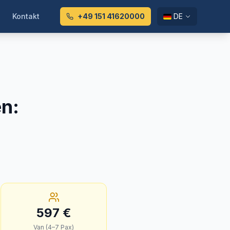
Kontakt
+49 151 41620000
DE
en
:
597
€
Van (4–7 Pax)