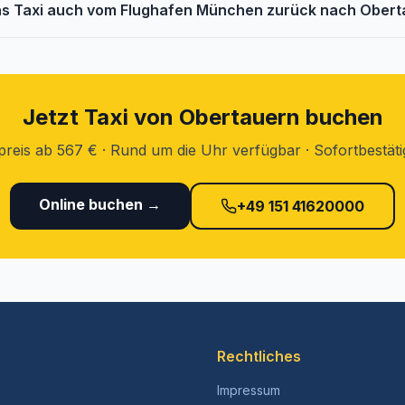
as Taxi auch vom Flughafen München zurück nach Ober
Jetzt Taxi von Obertauern buchen
preis ab 567 € · Rund um die Uhr verfügbar · Sofortbestät
Online buchen →
+49 151 41620000
Rechtliches
Impressum