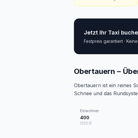
Jetzt Ihr Taxi buch
Festpreis garantiert · Kein
Obertauern – Über
Obertauern ist ein reines S
Schnee und das Rundsystem 
Einwohner
400
(
2023
)