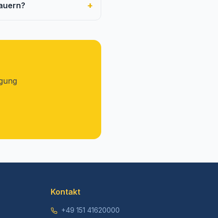
+
tauern?
igung
Kontakt
+49 151 41620000