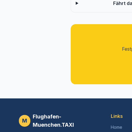
Fährt d
Fest
Links
Flughafen-
M
Muenchen.TAXI
Home