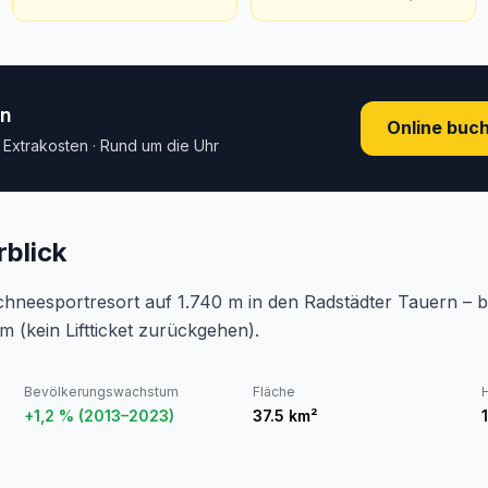
en
Online buc
e Extrakosten · Rund um die Uhr
blick
chneesportresort auf 1.740 m in den Radstädter Tauern – be
(kein Liftticket zurückgehen).
Bevölkerungswachstum
Fläche
+1,2 % (2013–2023)
37.5
km²