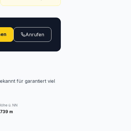
hen
Anrufen
kannt für garantiert viel
Höhe ü. NN
1739
m