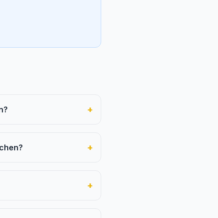
+
n?
+
nchen?
+