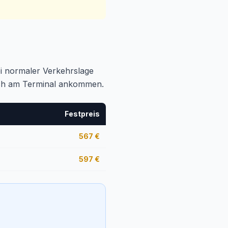
bei normaler Verkehrslage
tlich am Terminal ankommen.
Festpreis
567
€
597
€