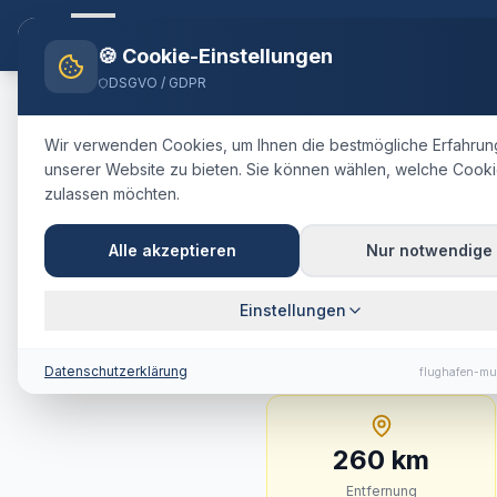
Flughafen-muenchen.
TAXI
Startsei
🍪 Cookie-Einstellungen
DSGVO / GDPR
Home
Blog
Taxi
Obertauern
Wir verwenden Cookies, um Ihnen die bestmögliche Erfahrun
unserer Website zu bieten. Sie können wählen, welche Cooki
🇦🇹
Österreich
·
Bezirk Tamsweg
zulassen möchten.
Taxi
Oberta
Alle akzeptieren
Nur notwendige
Festpreis, 
Einstellungen
260 km · ca. 168 Min. 
Datenschutzerklärung
flughafen-mu
260
km
Entfernung