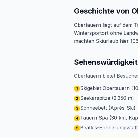
Geschichte von O
Obertauern liegt auf dem T
Wintersportort ohne Landwi
machten Skiurlaub hier 196
Sehenswürdigkeit
Obertauern bietet Besucher
Skigebiet Obertauern (
1
Seekarspitze (2.350 m)
2
Schneebett (Après-Ski)
3
Tauern Spa (30 km, Kap
4
Beatles-Erinnerungsstät
5