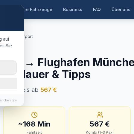
te
Unsere Fahrzeuge
Business
FAQ
Über uns
München Airport
g auf
es Sie
, Salzburg
uern
→
Flughafen Münch
Fahrtdauer & Tipps
· Festpreis ab
567
€
enchen.taxi
~
168
Min
567
€
Fahrtzeit
Kombi (1–3 Pax)