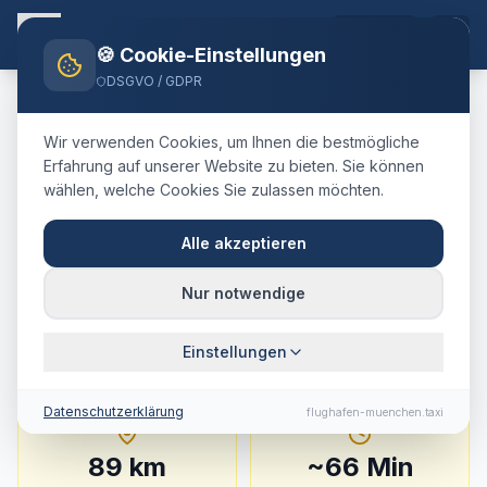
DE
🍪 Cookie-Einstellungen
DSGVO / GDPR
Home
Blog
Taxi
Penzberg
München Airport
Wir verwenden Cookies, um Ihnen die bestmögliche
🇩🇪
Deutschland
·
Landkreis Weilheim-Schongau
Erfahrung auf unserer Website zu bieten. Sie können
wählen, welche Cookies Sie zulassen möchten.
Taxi
Penzberg
→
Flughafen
München
:
Festpreis,
Alle akzeptieren
Fahrtdauer & Tipps
Nur notwendige
89 km · ca. 66 Min. · Festpreis ab
199.4
€
Einstellungen
Datenschutzerklärung
flughafen-muenchen.taxi
89
km
~
66
Min