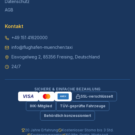
Datenschutz
AGB
Kontakt
+49 151 41620000
info@flughafen-muenchen.taxi
Eisvogelweg 2, 85356 Freising, Deutschland
24/7
SICHERE & EINFACHE BEZAHLUNG
VISA
SSL-verschlüsselt
AMEX
IHK-Mitglied
TÜV-geprüfte Fahrzeuge
Behördlich konzessioniert
20 Jahre Erfahrung
Kostenloser Storno bis 3 Std.
Festpreisgarantie
60 Min. Gratis-Wartezeit