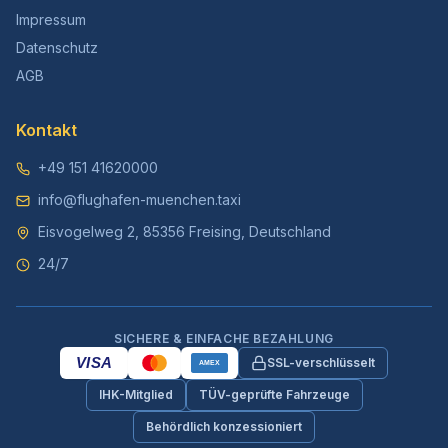
Impressum
Datenschutz
AGB
Kontakt
+49 151 41620000
info@flughafen-muenchen.taxi
Eisvogelweg 2, 85356 Freising, Deutschland
24/7
SICHERE & EINFACHE BEZAHLUNG
VISA
SSL-verschlüsselt
AMEX
IHK-Mitglied
TÜV-geprüfte Fahrzeuge
Behördlich konzessioniert