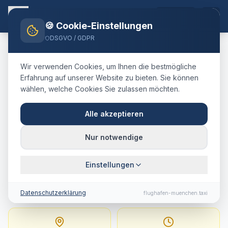
DE
🍪 Cookie-Einstellungen
DSGVO / GDPR
Home
Blog
Taxi
Seefeld in Tirol
München Airport
Wir verwenden Cookies, um Ihnen die bestmögliche
🇦🇹
Österreich
·
Bezirk Innsbruck-Land, Tirol
Erfahrung auf unserer Website zu bieten. Sie können
wählen, welche Cookies Sie zulassen möchten.
Taxi
Seefeld in Tirol
→
Flughafen München
:
Alle akzeptieren
Festpreis, Fahrtdauer &
Nur notwendige
Tipps
Einstellungen
155 km · ca. 127 Min. · Festpreis ab
341.3
€
Datenschutzerklärung
flughafen-muenchen.taxi