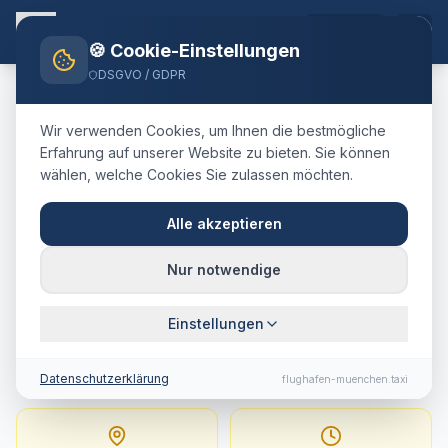
DE
🍪 Cookie-Einstellungen
DSGVO / GDPR
Home
Blog
Taxi
Wolfratshausen
München Airport
Wir verwenden Cookies, um Ihnen die bestmögliche
🇩🇪
Deutschland
·
Landkreis Bad Tölz-Wolfratshausen
Erfahrung auf unserer Website zu bieten. Sie können
wählen, welche Cookies Sie zulassen möchten.
Taxi
Wolfratshausen
→
Flughafen München
:
Alle akzeptieren
Festpreis, Fahrtdauer &
Nur notwendige
Tipps
Einstellungen
74 km · ca. 58 Min. · Festpreis ab
167.1
€
Datenschutzerklärung
flughafen-muenchen.taxi