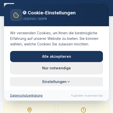
DE
🍪 Cookie-Einstellungen
DSGVO / GDPR
Home
Blog
Taxi
Mayrhofen
München Airport
Wir verwenden Cookies, um Ihnen die bestmögliche
🇦🇹
Österreich
·
Bezirk Schwaz, Tirol (Zillertal)
Erfahrung auf unserer Website zu bieten. Sie können
wählen, welche Cookies Sie zulassen möchten.
Taxi
Mayrhofen
→
Flughafen München
:
Alle akzeptieren
Festpreis, Fahrtdauer &
Nur notwendige
Tipps
Einstellungen
196 km · ca. 135 Min. · Festpreis ab
429.4
€
Datenschutzerklärung
flughafen-muenchen.taxi