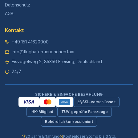
Datenschutz
AGB
Kontakt
+49 151 41620000
info@flughafen-muenchen.taxi
Eisvogelweg 2, 85356 Freising, Deutschland
24/7
SICHERE & EINFACHE BEZAHLUNG
VISA
SSL-verschlüsselt
AMEX
IHK-Mitglied
TÜV-geprüfte Fahrzeuge
Behördlich konzessioniert
20 Jahre Erfahrung
Kostenloser Storno bis 3 Std.