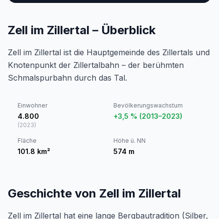
Zell im Zillertal – Überblick
Zell im Zillertal ist die Hauptgemeinde des Zillertals und
Knotenpunkt der Zillertalbahn – der berühmten
Schmalspurbahn durch das Tal.
Einwohner
Bevölkerungswachstum
4.800
+3,5 % (2013–2023)
(
2023
)
Fläche
Höhe ü. NN
101.8
km²
574
m
Geschichte von Zell im Zillertal
Zell im Zillertal hat eine lange Bergbautradition (Silber,