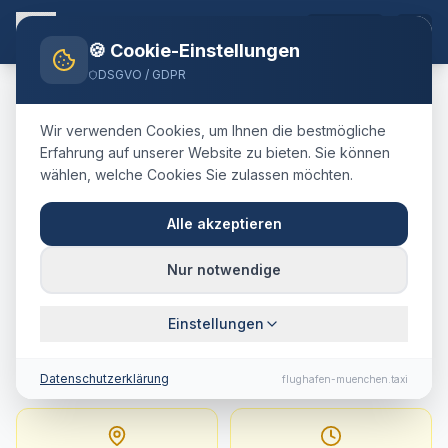
DE
🍪 Cookie-Einstellungen
DSGVO / GDPR
Home
Blog
Taxi
Zell im Zillertal
München Airport
Wir verwenden Cookies, um Ihnen die bestmögliche
🇦🇹
Österreich
·
Bezirk Schwaz, Tirol
Erfahrung auf unserer Website zu bieten. Sie können
wählen, welche Cookies Sie zulassen möchten.
Taxi
Zell im Zillertal
→
Flughafen München
:
Alle akzeptieren
Festpreis, Fahrtdauer &
Nur notwendige
Tipps
Einstellungen
189 km · ca. 129 Min. · Festpreis ab
414.4
€
Datenschutzerklärung
flughafen-muenchen.taxi