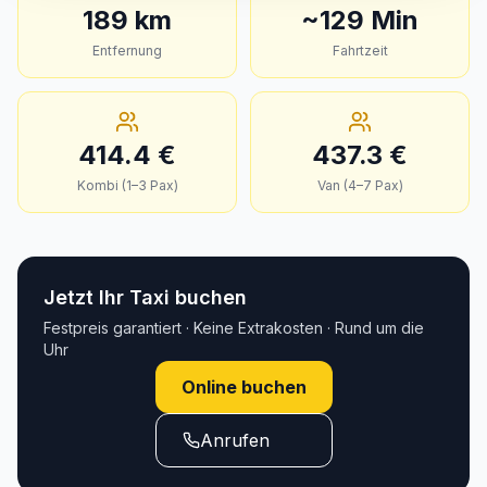
189
km
~
129
Min
Entfernung
Fahrtzeit
414.4
€
437.3
€
Kombi (1–3 Pax)
Van (4–7 Pax)
Jetzt Ihr Taxi buchen
Festpreis garantiert · Keine Extrakosten · Rund um die
Uhr
Online buchen
Anrufen