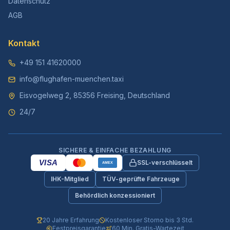
Datenschutz
AGB
Kontakt
+49 151 41620000
info@flughafen-muenchen.taxi
Eisvogelweg 2, 85356 Freising, Deutschland
24/7
SICHERE & EINFACHE BEZAHLUNG
VISA
SSL-verschlüsselt
AMEX
IHK-Mitglied
TÜV-geprüfte Fahrzeuge
Behördlich konzessioniert
20 Jahre Erfahrung
Kostenloser Storno bis 3 Std.
Festpreisgarantie
60 Min. Gratis-Wartezeit