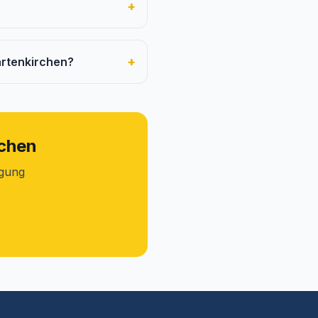
+
+
artenkirchen?
uchen
igung