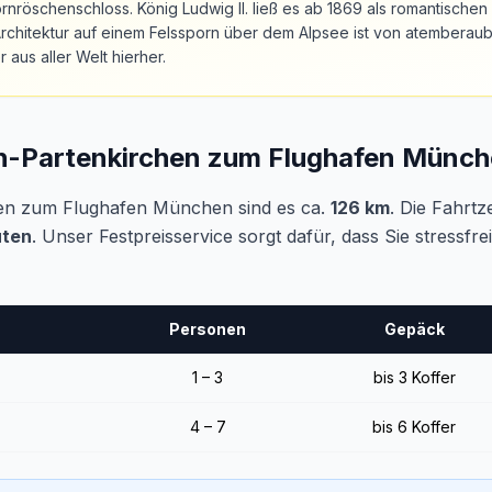
rnröschenschloss. König Ludwig II. ließ es ab 1869 als romantische
chitektur auf einem Felssporn über dem Alpsee ist von atemberaub
us aller Welt hierher.
h-Partenkirchen zum Flughafen Münc
en zum Flughafen München sind es ca.
126 km
. Die Fahrtz
uten
. Unser Festpreisservice sorgt dafür, dass Sie stressfr
Personen
Gepäck
1 – 3
bis 3 Koffer
4 – 7
bis 6 Koffer