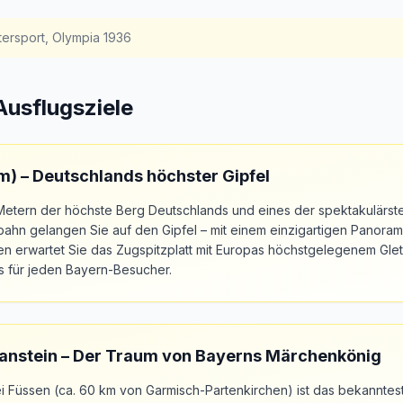
tersport, Olympia 1936
Ausflugsziele
m) – Deutschlands höchster Gipfel
2 Metern der höchste Berg Deutschlands und eines der spektakulärst
ahn gelangen Sie auf den Gipfel – mit einem einzigartigen Panoram
en erwartet Sie das Zugspitzplatt mit Europas höchstgelegenem Glet
s für jeden Bayern-Besucher.
nstein – Der Traum von Bayerns Märchenkönig
 Füssen (ca. 60 km von Garmisch-Partenkirchen) ist das bekanntest