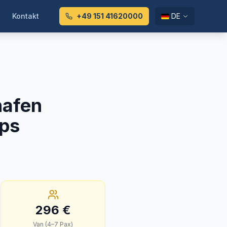
Kontakt
+49 151 41620000
DE
hafen
pps
296
€
Van (4–7 Pax)