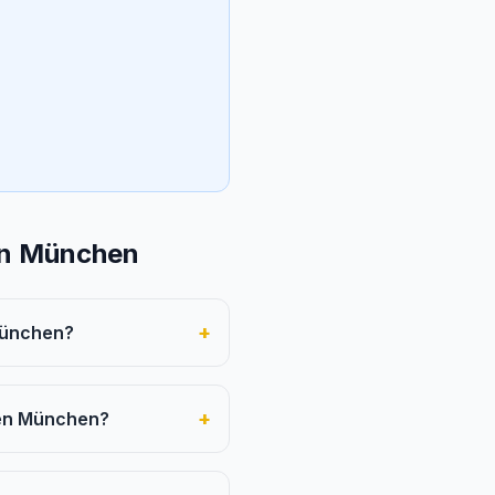
en München
+
München?
+
fen München?