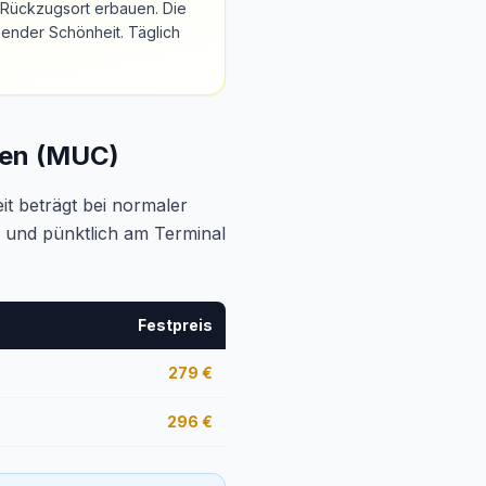
n Rückzugsort erbauen. Die
ender Schönheit. Täglich
hen (MUC)
eit beträgt bei normaler
ei und pünktlich am Terminal
Festpreis
279
€
296
€