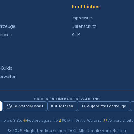
Rechtliches
Impressum
hrzeuge
Datenschutz
ervice
AGB
-Guide
erwalten
SICHERE & EINFACHE BEZAHLUNG
SSL-verschlüsselt
IHK-Mitglied
TÜV-geprüfte Fahrzeuge
rno bis 3 Std.
Festpreisgarantie
60 Min. Gratis-Wartezeit
Vollversichert
© 2026 Flughafen-Muenchen.TAXI. Alle Rechte vorbehalten.