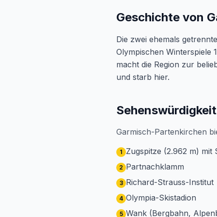
Geschichte von G
Die zwei ehemals getrennt
Olympischen Winterspiele 1
macht die Region zur belie
und starb hier.
Sehenswürdigkeit
Garmisch-Partenkirchen bi
Zugspitze (2.962 m) mit 
1
Partnachklamm
2
Richard-Strauss-Institut
3
Olympia-Skistadion
4
Wank (Bergbahn, Alpenb
5