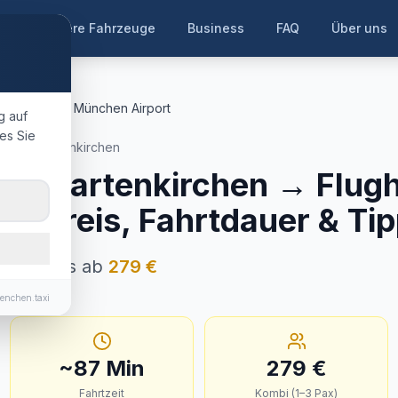
te
Unsere Fahrzeuge
Business
FAQ
Über uns
rtenkirchen
München Airport
g auf
es Sie
rmisch-Partenkirchen
ch-Partenkirchen
→
Flug
estpreis, Fahrtdauer & Ti
 Festpreis ab
279
€
enchen.taxi
~
87
Min
279
€
Fahrtzeit
Kombi (1–3 Pax)