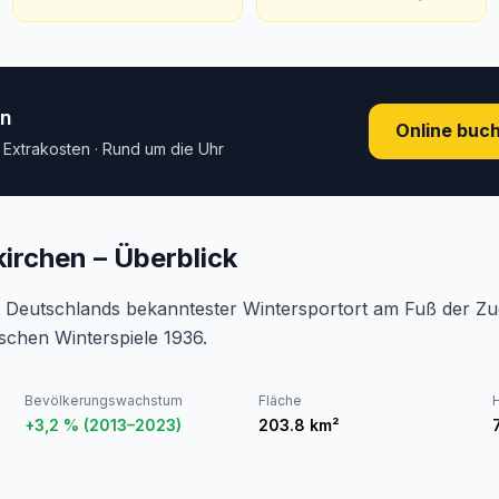
en
Online buc
e Extrakosten · Rund um die Uhr
irchen – Überblick
t Deutschlands bekanntester Wintersportort am Fuß der Zu
schen Winterspiele 1936.
Bevölkerungswachstum
Fläche
+3,2 % (2013–2023)
203.8
km²