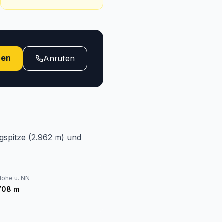
hen
Anrufen
gspitze (2.962 m) und
Höhe ü. NN
708
m