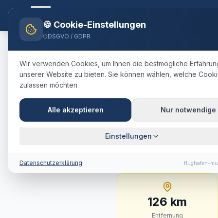
Flughafen-muenchen.
TAXI
Startsei
🍪 Cookie-Einstellungen
DSGVO / GDPR
Home
Blog
Taxi
Garmisch-Pa
Wir verwenden Cookies, um Ihnen die bestmögliche Erfahrun
unserer Website zu bieten. Sie können wählen, welche Cooki
🇩🇪
Deutschland
·
Landkreis Ga
zulassen möchten.
Taxi
Garmis
Alle akzeptieren
Nur notwendige
München
:
F
Einstellungen
126 km · ca. 87 Min. ·
Datenschutzerklärung
flughafen-mu
126
km
Entfernung