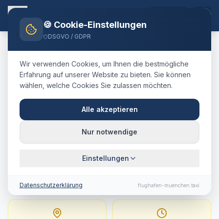
DE
🍪 Cookie-Einstellungen
DSGVO / GDPR
Home
Blog
Taxi
Prien a. Chiemsee
München Airport
Wir verwenden Cookies, um Ihnen die bestmögliche
🇩🇪
Deutschland
·
Landkreis Rosenheim
Erfahrung auf unserer Website zu bieten. Sie können
wählen, welche Cookies Sie zulassen möchten.
Taxi
Prien a. Chiemsee
→
Flughafen München
:
Alle akzeptieren
Festpreis, Fahrtdauer &
Nur notwendige
Tipps
Einstellungen
127 km · ca. 83 Min. · Festpreis ab
281.1
€
Datenschutzerklärung
flughafen-muenchen.taxi