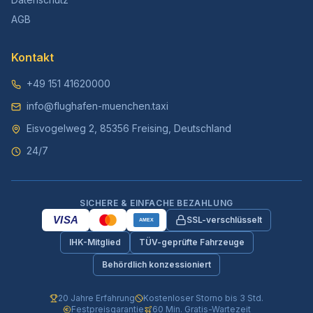
AGB
Kontakt
+49 151 41620000
info@flughafen-muenchen.taxi
Eisvogelweg 2, 85356 Freising, Deutschland
24/7
SICHERE & EINFACHE BEZAHLUNG
VISA
SSL-verschlüsselt
AMEX
IHK-Mitglied
TÜV-geprüfte Fahrzeuge
Behördlich konzessioniert
20 Jahre Erfahrung
Kostenloser Storno bis 3 Std.
Festpreisgarantie
60 Min. Gratis-Wartezeit