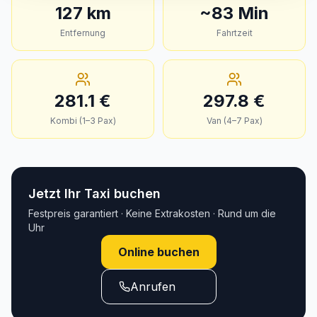
127
km
~
83
Min
Entfernung
Fahrtzeit
281.1
€
297.8
€
Kombi (1–3 Pax)
Van (4–7 Pax)
Jetzt Ihr Taxi buchen
Festpreis garantiert · Keine Extrakosten · Rund um die
Uhr
Online buchen
Anrufen