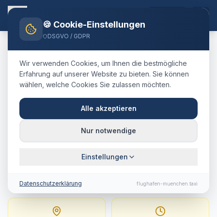
DE
🍪 Cookie-Einstellungen
DSGVO / GDPR
Home
Blog
Taxi
Kaufbeuren
München Airport
Wir verwenden Cookies, um Ihnen die bestmögliche
🇩🇪
Deutschland
·
kreisfreie Stadt (Ostallgäu)
Erfahrung auf unserer Website zu bieten. Sie können
wählen, welche Cookies Sie zulassen möchten.
Taxi
Kaufbeuren
→
Flughafen München
:
Alle akzeptieren
Festpreis, Fahrtdauer &
Nur notwendige
Tipps
Einstellungen
120 km · ca. 77 Min. · Festpreis ab
266
€
Datenschutzerklärung
flughafen-muenchen.taxi