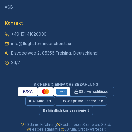
AGB
Kontakt
+49 151 41620000
info@flughafen-muenchen.taxi
Eisvogelweg 2, 85356 Freising, Deutschland
24/7
SICHERE & EINFACHE BEZAHLUNG
VISA
SSL-verschlüsselt
AMEX
IHK-Mitglied
TÜV-geprüfte Fahrzeuge
Behördlich konzessioniert
20 Jahre Erfahrung
Kostenloser Storno bis 3 Std.
Festpreisgarantie
60 Min. Gratis-Wartezeit